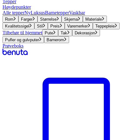
Tepper
Høydepunkter
Alle tepper
Ny
Luksus
Barnetepper
Vaskbar
Rom
Farger
Størrelse
Skjema
Materiale
Kvalitetssigel
Stil
Preis
Varemerker
Teppepleie
Tilbehør til hjemmet
Pute
Tak
Dekorasjon
Pufler og gulvputer
Barnerom
Prøveboks