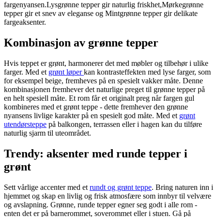
fargenyansen.Lysgrønne tepper gir naturlig friskhet,Mørkegrønne
tepper gir et snev av eleganse og Mintgrønne tepper gir delikate
fargeaksenter.
Kombinasjon av grønne tepper
Hvis teppet er grønt, harmonerer det med møbler og tilbehør i ulike
farger. Med et
grønt løper
kan kontrasteffekten med lyse farger, som
for eksempel beige, fremheves på en spesielt vakker måte. Denne
kombinasjonen fremhever det naturlige preget til grønne tepper på
en helt spesiell måte. Et rom får et originalt preg når fargen gul
kombineres med et grønt teppe - dette fremhever den grønne
nyansens livlige karakter på en spesielt god måte. Med et
grønt
utendørsteppe
på balkongen, terrassen eller i hagen kan du tilføre
naturlig sjarm til uteområdet.
Trendy: aksenter med runde tepper i
grønt
Sett vårlige accenter med et
rundt og grønt teppe
. Bring naturen inn i
hjemmet og skap en livlig og frisk atmosfære som innbyr til velvære
og avslapning. Grønne, runde tepper egner seg godt i alle rom -
enten det er på barnerommet, soverommet eller i stuen. Gå på