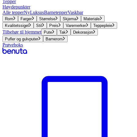
Tepper
Høydepunkter
Alle tepper
Ny
Luksus
Barnetepper
Vaskbar
Rom
Farger
Størrelse
Skjema
Materiale
Kvalitetssigel
Stil
Preis
Varemerker
Teppepleie
Tilbehør til hjemmet
Pute
Tak
Dekorasjon
Pufler og gulvputer
Barnerom
Prøveboks