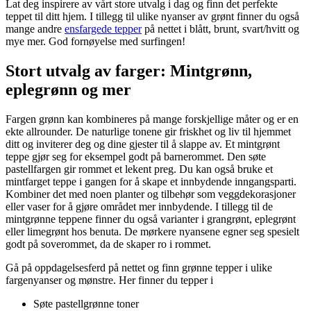
Lat deg inspirere av vårt store utvalg i dag og finn det perfekte
teppet til ditt hjem. I tillegg til ulike nyanser av grønt finner du også
mange andre
ensfargede tepper
på nettet i blått, brunt, svart/hvitt og
mye mer. God fornøyelse med surfingen!
Stort utvalg av farger: Mintgrønn,
eplegrønn og mer
Fargen grønn kan kombineres på mange forskjellige måter og er en
ekte allrounder. De naturlige tonene gir friskhet og liv til hjemmet
ditt og inviterer deg og dine gjester til å slappe av. Et mintgrønt
teppe gjør seg for eksempel godt på barnerommet. Den søte
pastellfargen gir rommet et lekent preg. Du kan også bruke et
mintfarget teppe i gangen for å skape et innbydende inngangsparti.
Kombiner det med noen planter og tilbehør som veggdekorasjoner
eller vaser for å gjøre området mer innbydende. I tillegg til de
mintgrønne teppene finner du også varianter i grangrønt, eplegrønt
eller limegrønt hos benuta. De mørkere nyansene egner seg spesielt
godt på soverommet, da de skaper ro i rommet.
Gå på oppdagelsesferd på nettet og finn grønne tepper i ulike
fargenyanser og mønstre. Her finner du tepper i
Søte pastellgrønne toner