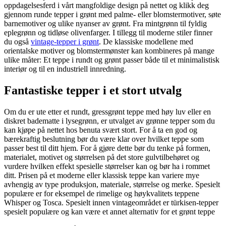
oppdagelsesferd i vårt mangfoldige design på nettet og klikk deg
gjennom runde tepper i grønt med palme- eller blomstermotiver, søte
barnemotiver og ulike nyanser av grønt. Fra mintgrønn til fyldig
eplegrønn og tidløse olivenfarger. I tillegg til moderne stiler finner
du også
vintage-tepper i grønt
. De klassiske modellene med
orientalske motiver og blomstermønster kan kombineres på mange
ulike måter: Et teppe i rundt og grønt passer både til et minimalistisk
interiør og til en industriell innredning.
Fantastiske tepper i et stort utvalg
Om du er ute etter et rundt, gressgrønt teppe med høy luv eller en
diskret badematte i lysegrønn, er utvalget av grønne tepper som du
kan kjøpe på nettet hos benuta svært stort. For å ta en god og
bærekraftig beslutning bør du være klar over hvilket teppe som
passer best til ditt hjem. For å gjøre dette bør du tenke på formen,
materialet, motivet og størrelsen på det store gulvtilbehøret og
vurdere hvilken effekt spesielle størrelser kan og bør ha i rommet
ditt. Prisen på et moderne eller klassisk teppe kan variere mye
avhengig av type produksjon, materiale, størrelse og merke. Spesielt
populære er for eksempel de rimelige og høykvalitets teppene
Whisper og Tosca. Spesielt innen vintageområdet er türkisen-tepper
spesielt populære og kan være et annet alternativ for et grønt teppe