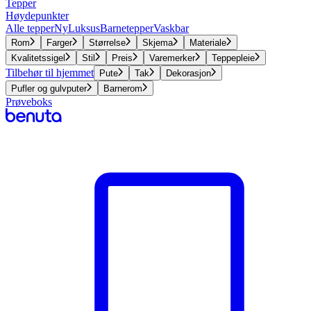
Tepper
Høydepunkter
Alle tepper
Ny
Luksus
Barnetepper
Vaskbar
Rom
Farger
Størrelse
Skjema
Materiale
Kvalitetssigel
Stil
Preis
Varemerker
Teppepleie
Tilbehør til hjemmet
Pute
Tak
Dekorasjon
Pufler og gulvputer
Barnerom
Prøveboks