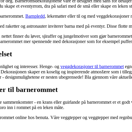
 for deg. Barneromsdekorasjonene våre er designet med sans for detaljer:
n du skape et eventyrrom, dra på safari med de små eller skape en leken 
 barnerommet.
Barnpledd
, lekematter eller til og med veggdekorasjoner
d raketter og astronauter inviterer barna med på eventyr. Disse flotte 
å nettet finner du løver, sjiraffer og jungelmotiver som gjør barneromme
jør barnerommet mer spennende med dekorasjoner som for eksempel puffer
lset
nlighet og interesser. Henge- og
veggdekorasjoner til barnerommet
egne
. Dekorasjonen skaper en koselig og inspirerende atmosfære som i tillegg
ver - designmulighetene er nesten ubegrensede! Bla gjennom våre aktuel
ner til barnerommet
lige sammenkomster - en krans eller guirlande på barnerommet er et god
moro inn i rommet på en leken måte.
arnerommet online hos benuta. Våre veggtepper og veggtepper med regnbuer