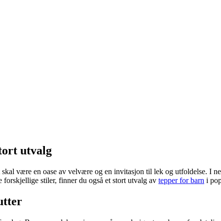
tort utvalg
skal være en oase av velvære og en invitasjon til lek og utfoldelse. I net
forskjellige stiler, finner du også et stort utvalg av
tepper for barn
i pop
utter