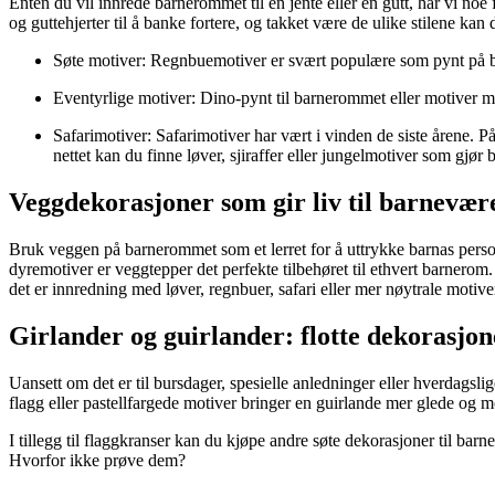
Enten du vil innrede barnerommet til en jente eller en gutt, har vi noe
og guttehjerter til å banke fortere, og takket være de ulike stilene ka
Søte motiver: Regnbuemotiver er svært populære som pynt på
Eventyrlige motiver: Dino-pynt til barnerommet eller motiver me
Safarimotiver: Safarimotiver har vært i vinden de siste årene. P
nettet kan du finne løver, sjiraffer eller jungelmotiver som g
Veggdekorasjoner som gir liv til barnevære
Bruk veggen på barnerommet som et lerret for å uttrykke barnas perso
dyremotiver er veggtepper det perfekte tilbehøret til ethvert barnerom
det er innredning med løver, regnbuer, safari eller mer nøytrale moti
Girlander og guirlander: flotte dekorasjo
Uansett om det er til bursdager, spesielle anledninger eller hverdags
flagg eller pastellfargede motiver bringer en guirlande mer glede og 
I tillegg til flaggkranser kan du kjøpe andre søte dekorasjoner til b
Hvorfor ikke prøve dem?