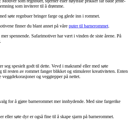
 Motiver som regnbuer, stjerner eller nøytrale prikker får både jente-
stemning som inviterer til å drømme.
 med søte regnbuer bringer farge og glede inn i rommet.
motivene finner du blant annet på våre
puter til barnerommet
.
t mer spennende. Safarimotiver har vært i vinden de siste årene. På
.
r seg spesielt godt til dette. Vevd i makramé eller med søte
 til resten av rommet fanger blikket og stimulerer kreativiteten. Enten
le veggdekorasjoner og veggtepper på nettet.
t valg for å gjøre barnerommet mer innbydende. Med sine fargerike
 eller søte dyr er også fine til å skape sjarm på barnerommet.