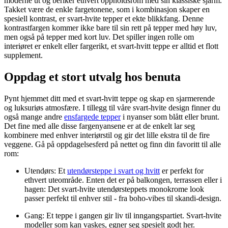
moderne ut og beriker ethvert oppholdsrom med sin klassiske sjarm.
Takket være de enkle fargetonene, som i kombinasjon skaper en
spesiell kontrast, er svart-hvite tepper et ekte blikkfang. Denne
kontrastfargen kommer ikke bare til sin rett på tepper med høy luv,
men også på tepper med kort luv. Det spiller ingen rolle om
interiøret er enkelt eller fargerikt, et svart-hvitt teppe er alltid et flott
supplement.
Oppdag et stort utvalg hos benuta
Pynt hjemmet ditt med et svart-hvitt teppe og skap en sjarmerende
og luksuriøs atmosfære. I tillegg til våre svart-hvite design finner du
også mange andre
ensfargede tepper
i nyanser som blått eller brunt.
Det fine med alle disse fargenyansene er at de enkelt lar seg
kombinere med enhver interiørstil og gir det lille ekstra til de fire
veggene. Gå på oppdagelsesferd på nettet og finn din favoritt til alle
rom:
Utendørs: Et
utendørsteppe i svart og hvitt
er perfekt for
ethvert uteområde. Enten det er på balkongen, terrassen eller i
hagen: Det svart-hvite utendørsteppets monokrome look
passer perfekt til enhver stil - fra boho-vibes til skandi-design.
Gang: Et teppe i gangen gir liv til inngangspartiet. Svart-hvite
modeller som kan vaskes, egner seg spesielt godt her.