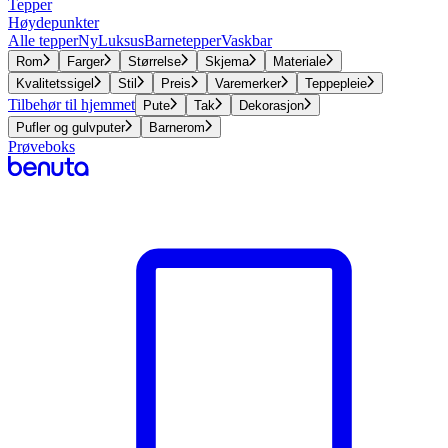
Tepper
Høydepunkter
Alle tepper
Ny
Luksus
Barnetepper
Vaskbar
Rom
Farger
Størrelse
Skjema
Materiale
Kvalitetssigel
Stil
Preis
Varemerker
Teppepleie
Tilbehør til hjemmet
Pute
Tak
Dekorasjon
Pufler og gulvputer
Barnerom
Prøveboks