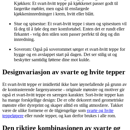
Kjøkken: Et svart-hvitt teppe på kjøkkenet passer godt til
fargerike møbler, men også til ensfargede
kjøkkeninnredninger i krem, hvitt eller blått.
Stue og spisestue: Et svart-hvitt teppe i stuen og spisestuen vil
få deg til å føle deg mer komfortabel. Enten det er rundt eller
firkantet - velg den stilen som passer perfekt til deg og din
innredning.
Soverom: Også på soverommet sørger et svart-hvitt teppe for
hygge og en avslappet start på dagen. Det ser stilig ut og
beskytter samtidig føttene dine mot kulde.
Designvariasjon av svarte og hvite tepper
Et svart-hvitt teppe er imidlertid ikke bare iøynefallende på grunn av
de kontrasterende fargenyansene - originale mønstre og motiver gir
også et svart-hvitt teppe en særegen karakter. Sort-hvite tepper kan
ha mange forskjellige design: De er ofte dekorert med geometriske
mønstre eller dyreprint og skaper alltid en stilig atmosfære. Takket
være de ulike formene er de tilgjengelige som
svarte og hvite
teppeløpere
eller runde tepper, og kan derfor brukes i alle rom.
Den riktige kombinasjonen av svarte og