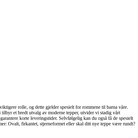
ktigere rolle, og dette gjelder spesielt for rommene til barna våre.
 tilbyr et bredt utvalg av moderne tepper, utvider vi stadig vårt
arantere korte leveringstider. Selvfølgelig kan du også få de spesielt
r: Ovalt, firkantet, stjerneformet eller skal ditt nye teppe være rundt?