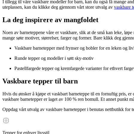
I tillegg til våre vaskbare modeller for barn, kan du også få mange an
uteplassen, kan du klikke deg gjennom vårt store utvalg av
vaskbare t
La deg inspirere av mangfoldet
Noen av barneteppene våre er vaskbare, slik at de små kan leke, løpe 
mange søte motiver, størrelser, farger og former. Bare klikk deg gjenn
Vaskbare barnetepper med frynser og bobler for en leken og liv
Runde tepper og modeller i søtt sky-motiv
Pastellfargede tepper og kremfargede varianter for ethvert farge
Vaskbare tepper til barn
Hvis du ønsker å kjøpe et vaskbart barneteppe til en fornuftig pris, er d
vaskbare barnetepper er laget av 100 % ren bomull. Et annet punkt må 
Oppdag vårt utvalg av vaskbare barnetepper i benutas nettbutikk for t
Tepper for enhver livsstil