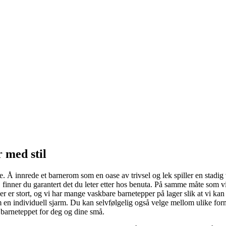
 med stil
. Å innrede et barnerom som en oase av trivsel og lek spiller en stadig vi
er, finner du garantert det du leter etter hos benuta. På samme måte som vi
er stort, og vi har mange vaskbare barnetepper på lager slik at vi kan g
 en individuell sjarm. Du kan selvfølgelig også velge mellom ulike forme
barneteppet for deg og dine små.