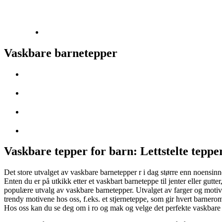
Vaskbare barnetepper
Vaskbare tepper for barn: Lettstelte tepper
Det store utvalget av vaskbare barnetepper r i dag større enn noensinne
Enten du er på utkikk etter et vaskbart barneteppe til jenter eller gutt
populære utvalg av vaskbare barnetepper. Utvalget av farger og motiver 
trendy motivene hos oss, f.eks. et stjerneteppe, som gir hvert barnerom
Hos oss kan du se deg om i ro og mak og velge det perfekte vaskbare 