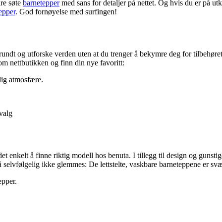
dre søte
barnetepper
med sans for detaljer på nettet. Og hvis du er på utkikk
epper
. God fornøyelse med surfingen!
rundt og utforske verden uten at du trenger å bekymre deg for tilbehøre
om nettbutikken og finn din nye favoritt:
lig atmosfære.
valg
et enkelt å finne riktig modell hos benuta. I tillegg til design og gunstig
selvfølgelig ikke glemmes: De lettstelte, vaskbare barneteppene er svær
epper.