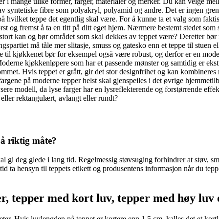
per i mange ulike former, farger, materialer og merker. Du kan velge mel
 av syntetiske fibre som polyakryl, polyamid og andre. Det er ingen grense
hvilket teppe det egentlig skal være. For å kunne ta et valg som faktisk vi
rst og fremst å ta en titt på ditt eget hjem. Nærmere bestemt stedet som 
vor stort kan og bør området som skal dekkes av teppet være? Deretter bø
gangspartiet må tåle mer slitasje, smuss og gatesko enn et teppe til stuen
pe til kjøkkenet bør for eksempel også være robust, og derfor er en model
oderne kjøkkenløpere som har et passende mønster og samtidig er ekstrem
rommet. Hvis teppet er grått, gir det stor designfrihet og kan kombineres
argene på moderne tepper helst skal gjenspeiles i det øvrige hjemmetilb
lysere modell, da lyse farger har en lysreflekterende og forstørrende eff
eller rektangulært, avlangt eller rundt?
å riktig måte?
kal gi deg glede i lang tid. Regelmessig støvsuging forhindrer at støv, s
d ta hensyn til teppets etikett og produsentens informasjon når du tepp
er, tepper med kort luv, tepper med høy luv
er. Hvis luvlengden på teppet er kortere enn 1,5 cm, kalles det et kor