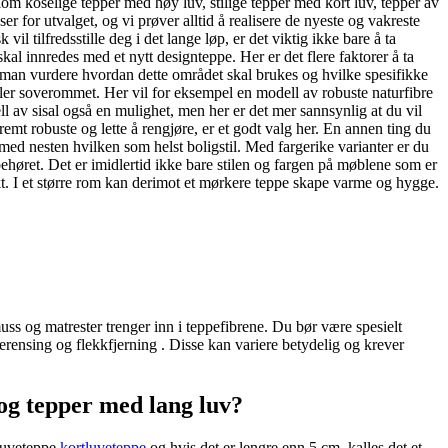
lom koselige tepper med høy luv, stilige tepper med kort luv, tepper av
r for utvalget, og vi prøver alltid å realisere de nyeste og vakreste
l tilfredsstille deg i det lange løp, er det viktig ikke bare å ta
skal innredes med et nytt designteppe. Her er det flere faktorer å ta
r man vurdere hvordan dette området skal brukes og hvilke spesifikke
 eller soverommet. Her vil for eksempel en modell av robuste naturfibre
l av sisal også en mulighet, men her er det mer sannsynlig at du vil
t robuste og lette å rengjøre, er et godt valg her. En annen ting du
 med nesten hvilken som helst boligstil. Med fargerike varianter er du
ehøret. Det er imidlertid ikke bare stilen og fargen på møblene som er
ekt. I et større rom kan derimot et mørkere teppe skape varme og hygge.
muss og matrester trenger inn i teppefibrene. Du bør være spesielt
erensing og flekkfjerning . Disse kan variere betydelig og krever
 og tepper med lang luv?
tluveteppe
kortluveteppe
og hvis det er lengre enn 5 cm, kalles det et