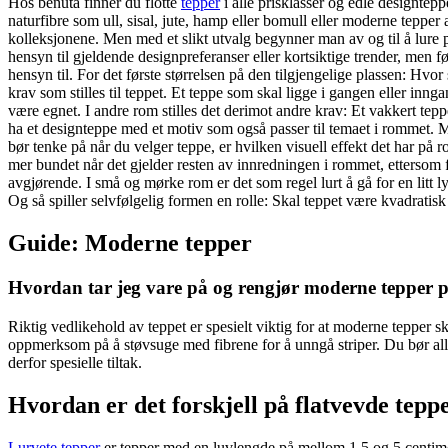
Hos benuta finner du flotte
tepper
i alle prisklasser og edle designtep
naturfibre som ull, sisal, jute, hamp eller bomull eller moderne tepper
kolleksjonene. Men med et slikt utvalg begynner man av og til å lure på 
hensyn til gjeldende designpreferanser eller kortsiktige trender, men fø
hensyn til. For det første størrelsen på den tilgjengelige plassen: H
krav som stilles til teppet. Et teppe som skal ligge i gangen eller inn
være egnet. I andre rom stilles det derimot andre krav: Et vakkert tep
ha et designteppe med et motiv som også passer til temaet i rommet. M
bør tenke på når du velger teppe, er hvilken visuell effekt det har på 
mer bundet når det gjelder resten av innredningen i rommet, ettersom f
avgjørende. I små og mørke rom er det som regel lurt å gå for en litt 
Og så spiller selvfølgelig formen en rolle: Skal teppet være kvadratisk 
Guide: Moderne tepper
Hvordan tar jeg vare på og rengjør moderne tepper p
Riktig vedlikehold av teppet er spesielt viktig for at moderne tepper s
oppmerksom på å støvsuge med fibrene for å unngå striper. Du bør allti
derfor spesielle tiltak.
Hvordan er det forskjell på flatvevde tepp
Lurvete tepper
er tepper med en luvlengde på mellom 1,5 og 5 centimet