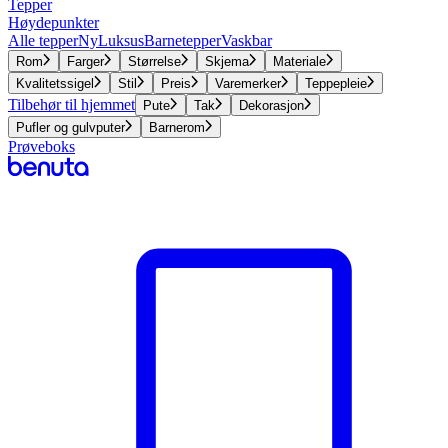
Tepper
Høydepunkter
Alle tepper
Ny
Luksus
Barnetepper
Vaskbar
Rom
Farger
Størrelse
Skjema
Materiale
Kvalitetssigel
Stil
Preis
Varemerker
Teppepleie
Tilbehør til hjemmet
Pute
Tak
Dekorasjon
Pufler og gulvputer
Barnerom
Prøveboks