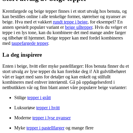
Kremfargede og beige tepper finnes i et stort utvalg hos benuta, og
kan bestilles online i alle tenkelige former, størrelser og nyanser av
beige. Hva med et vakkert
rundt teppe i beige
, for eksempel? En
annen spesielt populær variant er
beige ulltepper
. Hvis du velger et
teppe i en lys tone, kan du kombinere det med mange andre farger
og tilbehør til hjemmet. Beige tepper kan med fordel kombineres
med
taupefargede tepper
.
La deg inspirere
Enten i beige, hvitt eller myke pastellfarger: Hos benuta finner du et
stort utvalg av lyse tepper du kan forelske deg i! Alt gulvtilbehøret
vårt er laget med sans for detaljer og kan enkelt og stilfullt
kombineres med enhver interiørstil. Gå på oppdagelsesferd i
nettbutikken vår og finn blant annet våre populære beige varianter:
Stilige
tepper i grått
Luksuriøse
tepper i hvitt
Moderne
tepper i lyse nyanser
Myke
tepper i pastellfarger
og mange flere