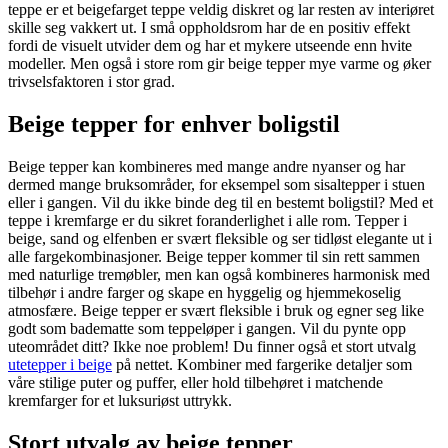
teppe er et beigefarget teppe veldig diskret og lar resten av interiøret
skille seg vakkert ut. I små oppholdsrom har de en positiv effekt
fordi de visuelt utvider dem og har et mykere utseende enn hvite
modeller. Men også i store rom gir beige tepper mye varme og øker
trivselsfaktoren i stor grad.
Beige tepper for enhver boligstil
Beige tepper kan kombineres med mange andre nyanser og har
dermed mange bruksområder, for eksempel som sisaltepper i stuen
eller i gangen. Vil du ikke binde deg til en bestemt boligstil? Med et
teppe i kremfarge er du sikret foranderlighet i alle rom. Tepper i
beige, sand og elfenben er svært fleksible og ser tidløst elegante ut i
alle fargekombinasjoner. Beige tepper kommer til sin rett sammen
med naturlige tremøbler, men kan også kombineres harmonisk med
tilbehør i andre farger og skape en hyggelig og hjemmekoselig
atmosfære. Beige tepper er svært fleksible i bruk og egner seg like
godt som badematte som teppeløper i gangen. Vil du pynte opp
uteområdet ditt? Ikke noe problem! Du finner også et stort utvalg
utetepper i beige
på nettet. Kombiner med fargerike detaljer som
våre stilige puter og puffer, eller hold tilbehøret i matchende
kremfarger for et luksuriøst uttrykk.
Stort utvalg av beige tepper