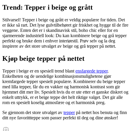
Trend: Tepper i beige og grått
Stilvarsel! Tepper i beige og grått er veldig populære for tiden. Det
er ikke så rart. Det lyse gulvtilbehøret gir friskhet og hygge til de fire
veggene. Enten det er i skandinavisk stil, boho chic eller for en
sjarmerende industriell look: Du kan kombinere beige og grå tepper
perfekt og bruke dem i enhver interiørstil. Prøv selv og la deg
inspirere av det store utvalget av beige og grå tepper på nettet.
Kjøp beige tepper på nettet
Tepper i beige er en spesiell trend blant
ensfargede tepper
.
Enkelheten og de uendelige kombinasjonsmulighetene gjør
kremfargede tepper spesielt populære. Kombinerer du beige tepper
med lilla tepper, får du en vakker og harmonisk kontrast som gir
hjemmet ditt mer liv. Spesielt hvis du er ute etter et ganske diskret og
enkelt uttrykk, er et beige teppe det helt riktige valget. Det gir alle
rom en spesielt koselig atmosfære og et harmonisk preg.
Se gjennom det store utvalget av
tepper
på nettet hos benuta og finn
ditt nye favorittteppe som passer perfekt til deg og dine ønsker!