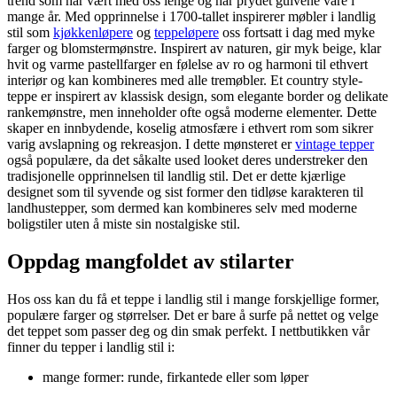
trend som har vært med oss lenge og har prydet gulvene våre i
mange år. Med opprinnelse i 1700-tallet inspirerer møbler i landlig
stil som
kjøkkenløpere
og
teppeløpere
oss fortsatt i dag med myke
farger og blomstermønstre. Inspirert av naturen, gir myk beige, klar
hvit og varme pastellfarger en følelse av ro og harmoni til ethvert
interiør og kan kombineres med alle tremøbler. Et country style-
teppe er inspirert av klassisk design, som elegante border og delikate
rankemønstre, men inneholder ofte også moderne elementer. Dette
skaper en innbydende, koselig atmosfære i ethvert rom som sikrer
varig avslapning og rekreasjon. I dette mønsteret er
vintage tepper
også populære, da det såkalte used looket deres understreker den
tradisjonelle opprinnelsen til landlig stil. Det er dette kjærlige
designet som til syvende og sist former den tidløse karakteren til
landhustepper, som dermed kan kombineres selv med moderne
boligstiler uten å miste sin nostalgiske stil.
Oppdag mangfoldet av stilarter
Hos oss kan du få et teppe i landlig stil i mange forskjellige former,
populære farger og størrelser. Det er bare å surfe på nettet og velge
det teppet som passer deg og din smak perfekt. I nettbutikken vår
finner du tepper i landlig stil i:
mange former: runde, firkantede eller som løper