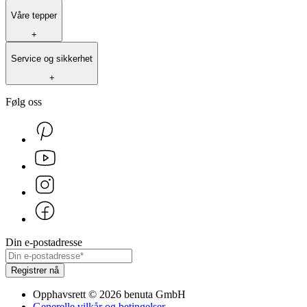
Våre tepper
+
Service og sikkerhet
+
Følg oss
Din e-postadresse
Registrer nå
Opphavsrett
©
2026
benuta GmbH
Generelle vilkår og betingelser