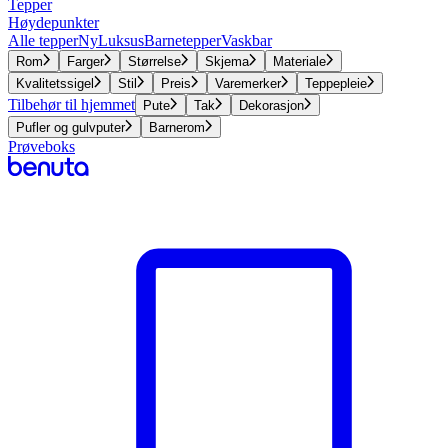
Tepper
Høydepunkter
Alle tepper
Ny
Luksus
Barnetepper
Vaskbar
Rom
Farger
Størrelse
Skjema
Materiale
Kvalitetssigel
Stil
Preis
Varemerker
Teppepleie
Tilbehør til hjemmet
Pute
Tak
Dekorasjon
Pufler og gulvputer
Barnerom
Prøveboks