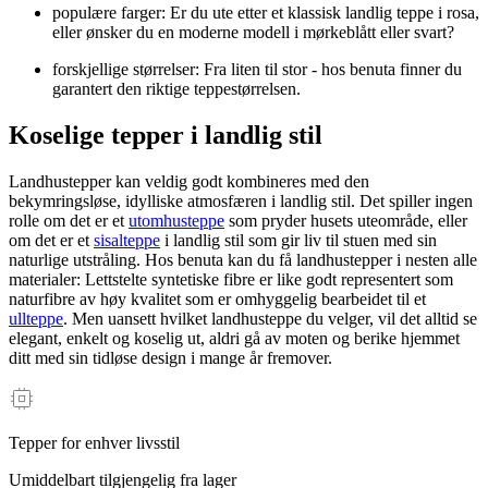
populære farger: Er du ute etter et klassisk landlig teppe i rosa,
eller ønsker du en moderne modell i mørkeblått eller svart?
forskjellige størrelser: Fra liten til stor - hos benuta finner du
garantert den riktige teppestørrelsen.
Koselige tepper i landlig stil
Landhustepper kan veldig godt kombineres med den
bekymringsløse, idylliske atmosfæren i landlig stil. Det spiller ingen
rolle om det er et
utomhusteppe
som pryder husets uteområde, eller
om det er et
sisalteppe
i landlig stil som gir liv til stuen med sin
naturlige utstråling. Hos benuta kan du få landhustepper i nesten alle
materialer: Lettstelte syntetiske fibre er like godt representert som
naturfibre av høy kvalitet som er omhyggelig bearbeidet til et
ullteppe
. Men uansett hvilket landhusteppe du velger, vil det alltid se
elegant, enkelt og koselig ut, aldri gå av moten og berike hjemmet
ditt med sin tidløse design i mange år fremover.
Tepper for enhver livsstil
Umiddelbart tilgjengelig fra lager